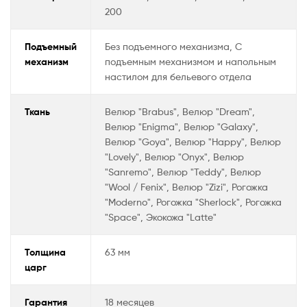
ki
200
Подъемный
Без подъемного механизма, С
механизм
подъемным механизмом и напольным
настилом для бельевого отдела
Ткань
Велюр "Brabus", Велюр "Dream",
Велюр "Enigma", Велюр "Galaxy",
Велюр "Goya", Велюр "Happy", Велюр
"Lovely", Велюр "Onyx", Велюр
"Sanremo", Велюр "Teddy", Велюр
"Wool / Fenix", Велюр "Zizi", Рогожка
"Moderno", Рогожка "Sherlock", Рогожка
"Space", Экокожа "Latte"
Толщина
63 мм
царг
Гарантия
18 месяцев