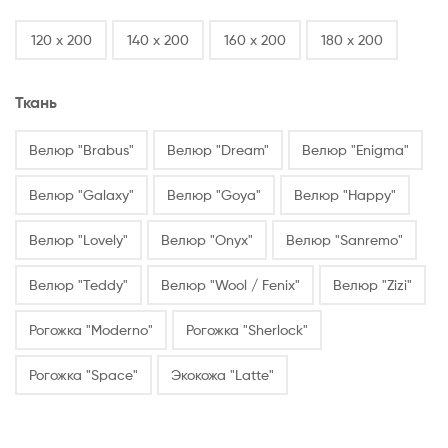
120 х 200
140 х 200
160 х 200
180 х 200
Ткань
Велюр "Brabus"
Велюр "Dream"
Велюр "Enigma"
Велюр "Galaxy"
Велюр "Goya"
Велюр "Happy"
Велюр "Lovely"
Велюр "Onyx"
Велюр "Sanremo"
Велюр "Teddy"
Велюр "Wool / Fenix"
Велюр "Zizi"
Рогожка "Moderno"
Рогожка "Sherlock"
Рогожка "Space"
Экокожа "Latte"