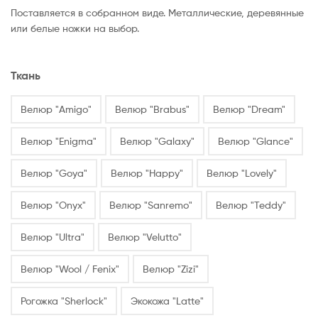
Поставляется в собранном виде. Металлические, деревянные
или белые ножки на выбор.
Ткань
Велюр "Amigo"
Велюр "Brabus"
Велюр "Dream"
Велюр "Enigma"
Велюр "Galaxy"
Велюр "Glance"
Велюр "Goya"
Велюр "Happy"
Велюр "Lovely"
Велюр "Onyx"
Велюр "Sanremo"
Велюр "Teddy"
Велюр "Ultra"
Велюр "Velutto"
Велюр "Wool / Fenix"
Велюр "Zizi"
Рогожка "Sherlock"
Экокожа "Latte"