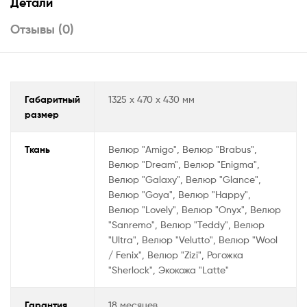
s
gr
o
e
Детали
A
a
kl
b
Отзывы (0)
p
m
a
o
p
ss
o
ni
k
Габаритный
1325 x 470 x 430 мм
ki
размер
Ткань
Велюр "Amigo", Велюр "Brabus",
Велюр "Dream", Велюр "Enigma",
Велюр "Galaxy", Велюр "Glance",
Велюр "Goya", Велюр "Happy",
Велюр "Lovely", Велюр "Onyx", Велюр
"Sanremo", Велюр "Teddy", Велюр
"Ultra", Велюр "Velutto", Велюр "Wool
/ Fenix", Велюр "Zizi", Рогожка
"Sherlock", Экокожа "Latte"
Гарантия
18 месяцев