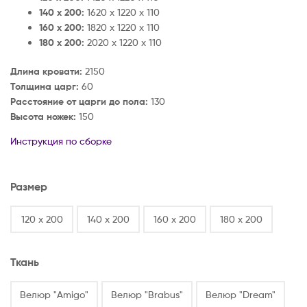
140 х 200:
1620 х 1220 х 110
160 x 200:
1820 х 1220 х 110
180 x 200:
2020 х 1220 х 110
Длина кровати:
2150
Толщина царг:
60
Расстояние от царги до пола:
130
Высота ножек:
150
Инструкция по сборке
Размер
120 х 200
140 х 200
160 х 200
180 х 200
Ткань
Велюр "Amigo"
Велюр "Brabus"
Велюр "Dream"