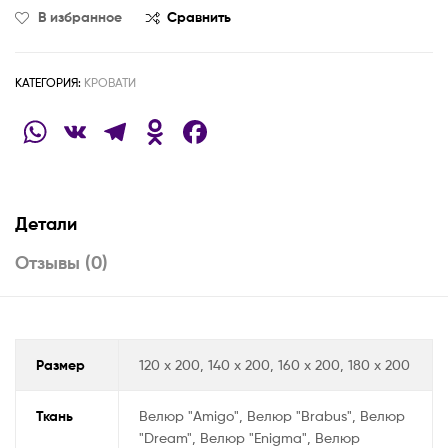
В избранное
Сравнить
КАТЕГОРИЯ:
КРОВАТИ
W
V
T
O
F
h
K
el
d
a
at
e
n
c
s
gr
o
e
Детали
A
a
kl
b
Отзывы (0)
p
m
a
o
p
ss
o
ni
k
Размер
120 х 200, 140 х 200, 160 х 200, 180 х 200
ki
Ткань
Велюр "Amigo", Велюр "Brabus", Велюр
"Dream", Велюр "Enigma", Велюр