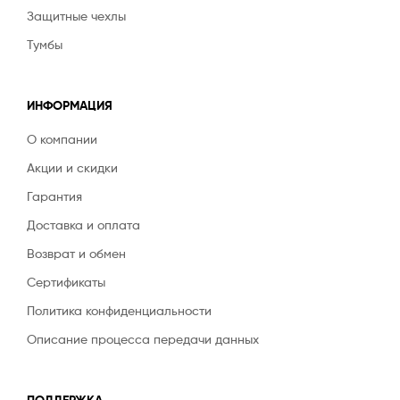
Велюр "Wool / Fenix"
Велюр "Zizi"
Велюр "Lovely"
Велюр "Onyx"
Защитные чехлы
Рогожка "Moderno"
Велюр "Sanremo"
Велюр "Teddy"
Тумбы
Рогожка "Sherlock"
Рогожка "Visit"
Велюр "Ultra"
Велюр "Velutto"
Велюр "Wool / Fenix"
Велюр "Zizi"
ИНФОРМАЦИЯ
600 ₽
Рогожка "Moderno"
О компании
Рогожка "Sherlock"
Акции и скидки
Рогожка "Space"
Рогожка "Visit"
Гарантия
Экокожа "Latte"
Доставка и оплата
Возврат и обмен
Сертификаты
Политика конфиденциальности
Описание процесса передачи данных
ПОДДЕРЖКА