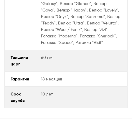
"Galaxy", Велюр "Glance", Велюр
"Goya", Велюр "Happy", Велюр "Lovely",
Велюр "Onyx", Велюр "Sanremo", Велюр
"Teddy", Велюр "Ultra", Велюр "Velutto",
Велюр "Wool / Fenix", Велюр "Zizi",
Рогожка "Moderno", Рогожка "Sherlock",
Рогожка "Space", Рогожка "Visit"
Толщина
60 мм
царг
Гарантия
18 месяцев
Срок
10 лет
службы