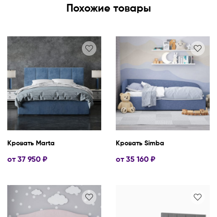
Похожие товары
Кровать Marta
Кровать Simba
от
37 950
₽
от
35 160
₽
120 х 200
140 х 200
160 х 200
80 х 190
80 х 200
90 х 190
180 х 200
90 х 200