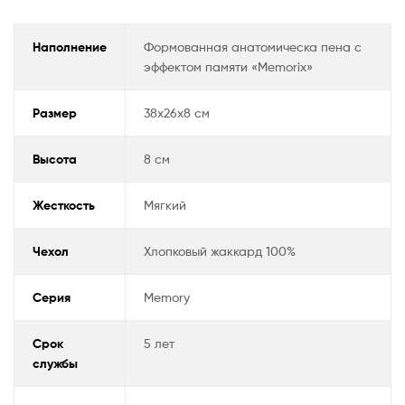
p
ss
o
ni
k
Наполнение
Формованная анатомическа пена с
ki
эффектом памяти «Memorix»
Размер
38х26х8 см
Высота
8 см
Жесткость
Мягкий
Чехол
Хлопковый жаккард 100%
Серия
Memory
Срок
5 лет
службы