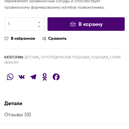
пережимает кровеносные сосуды и способствует
правильному формированию изгибов позвоночника.
В корзину
В избранное
Сравнить
КАТЕГОРИИ:
ДЕТСКИЕ
,
ОРТОПЕДИЧЕСКИЕ ПОДУШКИ
,
ПОДУШКИ
,
СЕРИЯ
MEMORY
W
V
T
O
F
h
K
el
d
a
at
e
n
c
s
gr
o
e
Детали
A
a
kl
b
Отзывы (0)
p
m
a
o